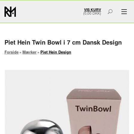
VIS KURV
(0,00 DKK)
GAVER & GRAVERING
MÆRKER
Piet Hein Twin Bowl i 7 cm Dansk Design
Forside
Mærker
Piet Hein Design
»
»
SMYKKER
BOLIG & HOME ART
ACCESSORIES
SMYKKESKRIN
URSKRIN
FORSIDE
OM OS