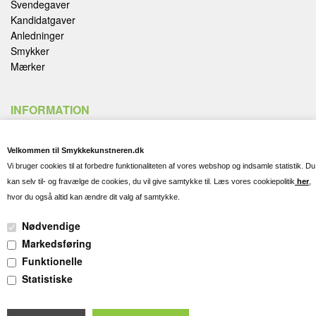
Svendegaver
Kandidatgaver
Anledninger
Smykker
Mærker
INFORMATION
Handelsbetingelser
Velkommen til Smykkekunstneren.dk
Fortryd køb
Vi bruger cookies til at forbedre funktionaliteten af vores webshop og indsamle statistik. Du
Fragt, Levering og Afhentning
kan selv til- og fravælge de cookies, du vil give samtykke til. Læs vores cookiepolitik
her
,
Kontakt og Spørgsmål
hvor du også altid kan ændre dit valg af samtykke.
Gravering
Persondatapolitik
Nødvendige
Cookies
Markedsføring
Pleje af dine smykker
Funktionelle
Søgning
Statistiske