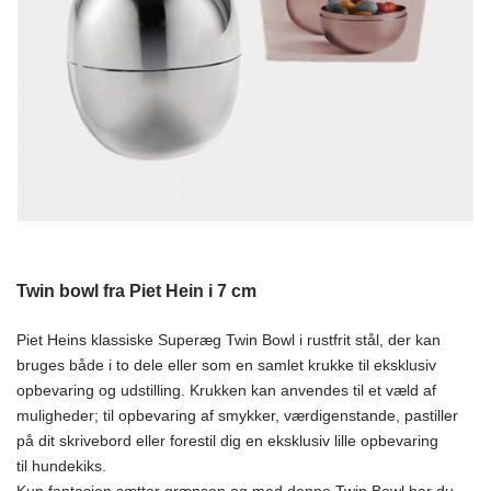
KONTAKT
KØB & BETALING
GRAVERING
LEVERING & AFHENTNING
HANDELSBETINGELSER
SØG
NYHEDER
Twin bowl fra Piet Hein i 7 cm
Piet Heins klassiske Superæg Twin Bowl i rustfrit stål, der kan
bruges både i to dele eller som en samlet krukke til eksklusiv
opbevaring og udstilling. Krukken kan anvendes til et væld af
muligheder; til opbevaring af smykker, værdigenstande, pastiller
på dit skrivebord eller forestil dig en eksklusiv lille opbevaring
til hundekiks.
Kun fantasien sætter grænsen og med denne Twin Bowl har du