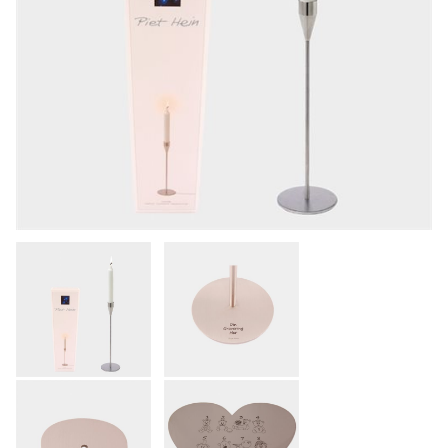
KONTAKT
KØB & BETALING
GRAVERING
LEVERING & AFHENTNING
HANDELSBETINGELSER
SØG
NYHEDER