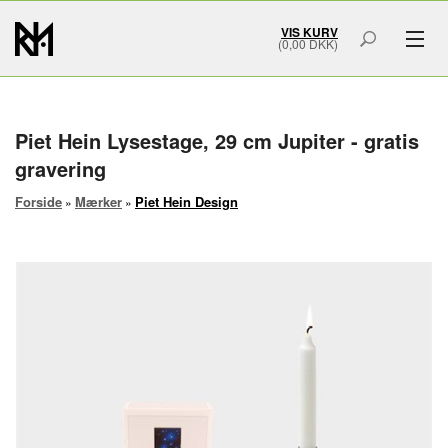
VIS KURV
(0,00 DKK)
GAVER & GRAVERING
MÆRKER
Piet Hein Lysestage, 29 cm Jupiter - gratis
gravering
SMYKKER
Forside
Mærker
Piet Hein Design
»
»
BOLIG & HOME ART
ACCESSORIES
SMYKKESKRIN
URSKRIN
FORSIDE
OM OS