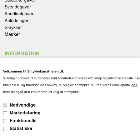
Svendegaver
Kandidatgaver
Anledninger
Smykker
Mærker
INFORMATION
Handelsbetingelser
Velkommen til Smykkekunstneren.dk
Fortryd køb
Vi bruger cookies til at forbedre funktionaliteten af vores webshop og indsamle statistik. Du
Fragt, Levering og Afhentning
kan selv til- og fravælge de cookies, du vil give samtykke til. Læs vores cookiepolitik
her
,
Kontakt og Spørgsmål
hvor du også altid kan ændre dit valg af samtykke.
Gravering
Persondatapolitik
Nødvendige
Cookies
Markedsføring
Pleje af dine smykker
Funktionelle
Søgning
Statistiske