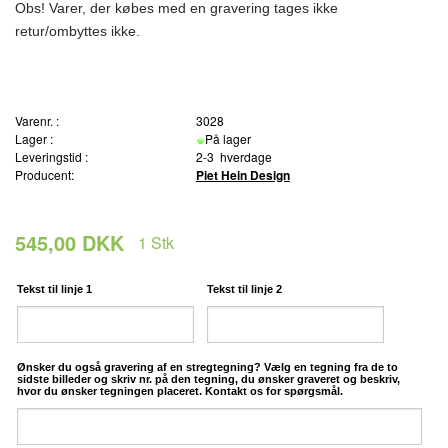
Obs! Varer, der købes med en gravering tages ikke
retur/ombyttes ikke.
Varenr. :
3028
Lager :
På lager
Leveringstid :
2-3 hverdage
Producent:
Piet Hein Design
545,00 DKK
1
Stk
Tekst til linje 1
Tekst til linje 2
Ønsker du også gravering af en stregtegning? Vælg en tegning fra de to
sidste billeder og skriv nr. på den tegning, du ønsker graveret og beskriv,
hvor du ønsker tegningen placeret. Kontakt os for spørgsmål.