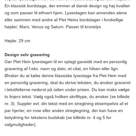
En klassisk bordstage, der emmer af dansk design og høj kvalitet
og som passer til ethvert hjem. Lysestagen kan anvendes alene
eller sammen med andre af Piet Heins bordstager i forskellige
højder; Mars, Venus og Saturn. Passer til kronelys.
Højde: 29 cm
Design selv gravering
Gør Piet Hein lysestagen til en oplagt gaveidé med en personlig
gravering af f.eks. navn og dato, et citat, en hilsen eller lign.
Ønsker du at købe denne klassiske lysestage fra Piet Hein med
en personlig gravering, skal du skrive teksten, du ønsker graveret
i tekstfelterne nederst på siden under prisen. Du kan maks vælge
to linjers tekst. Vælg også hvilken skrifttype, du ønsker (se billede
nr. 3). Suppler evt. din tekst med en stregtning eksempelvis af et
par hjerter, en rose eller anden stregtegning, der kan have en
betydning for tekstens budskab (se billede nr. 4 og 5 for
valgmuligheder).