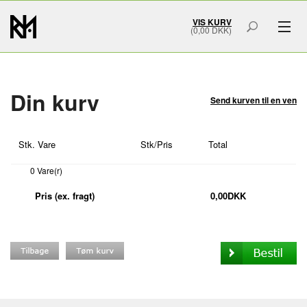
VIS KURV
(0,00 DKK)
GAVER & GRAVERING
MÆRKER
Din kurv
Send kurven til en ven
SMYKKER
Stk.
Vare
Stk/Pris
Total
BOLIG & HOME ART
0
Vare(r)
ACCESSORIES
Pris (ex. fragt)
0,00
DKK
SMYKKESKRIN
URSKRIN
FORSIDE
OM OS