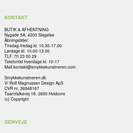
KONTAKT
KØB & BETALING
KONTAKT
GRAVERING
LEVERING & AFHENTNING
BUTIK & AFHENTNING
Nygade 5A, 4200 Slagelse
HANDELSBETINGELSER
SØG
Åbningstider:
Tirsdag-fredag kl. 10.30-17.00
NYHEDER
Lørdage kl. 10.00-13.00
TLF. 70 23 00 29
Telefontid hverdage kl. 10-17
Mail kontakt@smykkekunstneren.com
Smykkekunstneren.dk
V/ Rolf Magnussen Design ApS
CVR nr. 36948167
Taarnfalkevej 18, 2650 Hvidovre
(c) Copyright
GENVEJE