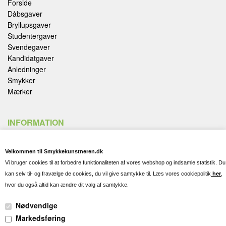
Forside
Dåbsgaver
Bryllupsgaver
Studentergaver
Svendegaver
Kandidatgaver
Anledninger
Smykker
Mærker
INFORMATION
Handelsbetingelser
Velkommen til Smykkekunstneren.dk
Fortryd køb
Vi bruger cookies til at forbedre funktionaliteten af vores webshop og indsamle statistik. Du
Fragt, Levering og Afhentning
kan selv til- og fravælge de cookies, du vil give samtykke til. Læs vores cookiepolitik
her
,
Kontakt og Spørgsmål
hvor du også altid kan ændre dit valg af samtykke.
Gravering
Persondatapolitik
Nødvendige
Cookies
Markedsføring
Pleje af dine smykker