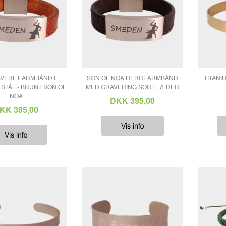
HOPTIMIST
NOA KIDS BY NORDAHL ANDERSEN
NORDAHL ANDERSEN
SON OF NOA
WILLOW TREE
VERET ARMBÅND I
SON OF NOA HERREARMBÅND
TITANI
STÅL - BRUNT SON OF
MED GRAVERING SORT LÆDER
H.C. ANDERSEN HOME BY NORDAHL ANDERSEN
NOA
DKK 395,00
KIDS BY FRIIS
KK 395,00
LYKKETROLDE - OUR HEROES
RÖMER DESIGN
ROLF MAGNUSSEN DESIGN
MAYA SOELE