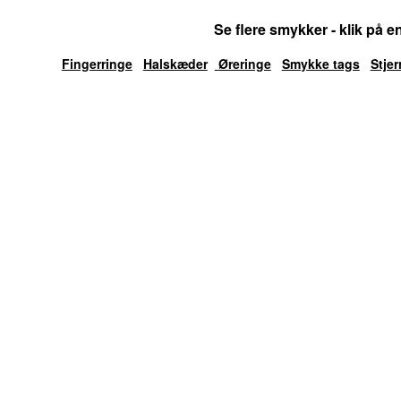
Se flere smykker - klik på e
Fingerringe
Halskæder
Øreringe
Smykke tags
​Stj