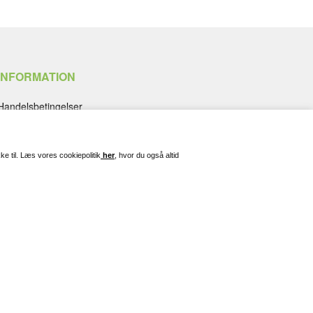
INFORMATION
Handelsbetingelser
Fortryd køb
Fragt, Levering og Afhentning
Kontakt og Spørgsmål
ke til. Læs vores cookiepolitik
her
, hvor du også altid
Gravering
Persondatapolitik
Cookies
Pleje af dine smykker
Søgning
To top