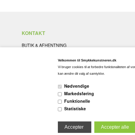
KONTAKT
BUTIK & AFHENTNING
Nygade 5A, 4200 Slagelse
Åbningstider:
Tirsdag-fredag kl. 10.30-17.00
Velkommen til Smykkekunstneren.dk
Lørdage kl. 10.00-13.00
Vi bruger cookies til at forbedre funktionaliteten af 
TLF. 70 23 00 29
kan ændre dit valg af samtykke.
Telefontid hverdage kl. 10-17
Mail kontakt@smykkekunstneren.com
Nødvendige
Markedsføring
Smykkekunstneren.dk
V/ Rolf Magnussen Design ApS
Funktionelle
CVR nr. 36948167
Statistiske
Taarnfalkevej 18, 2650 Hvidovre
(c) Copyright