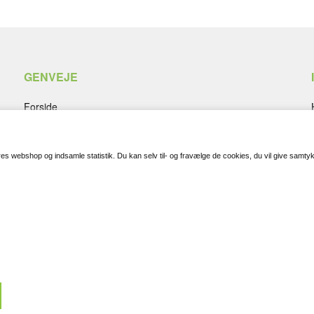
GENVEJE
Forside
Dåbsgaver
Bryllupsgaver
Studentergaver
vores webshop og indsamle statistik. Du kan selv til- og fravælge de cookies, du vil give samtyk
Svendegaver
Kandidatgaver
Anledninger
Smykker
Mærker