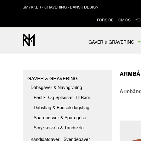
SMYKKER - GRAVERING - DANSK DESIGN
FORSIDE
OM OS
KO
GAVER & GRAVERING
DÅBSGAVER & NAVNGIVNIN
KANDIDATGAVER - SVENDE
ARMBÅ
VALENTINESGAVER
GAVER & GRAVERING
BARSELSGAVER
Dåbsgaver & Navngivning
Armbånd 
Bestik- Og Spisesæt Til Børn
BRYLLUPSGAVER
Dåbsflag & Fødselsdagsflag
KONFIRMATIONSGAVER
Sparebøsser & Sparegrise
MORS DAG
Smykkeskrin & Tandskrin
FARS DAG
Kandidatgaver - Svendegaver -