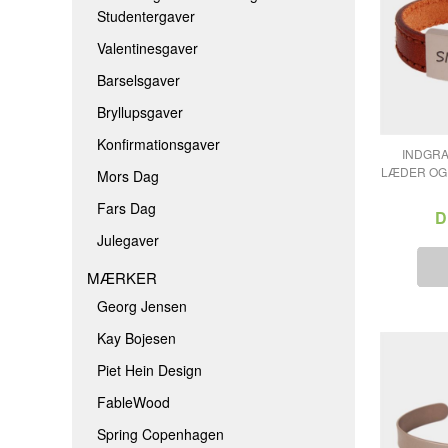
JULEGAVER
Studentergaver
Valentinesgaver
Barselsgaver
Bryllupsgaver
Konfirmationsgaver
INDGRA
LÆDER OG 
Mors Dag
Fars Dag
D
Julegaver
MÆRKER
Georg Jensen
Kay Bojesen
Piet Hein Design
FableWood
Spring Copenhagen