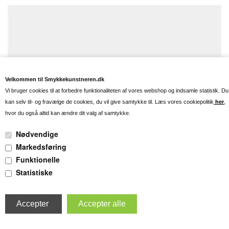
Velkommen til Smykkekunstneren.dk
Vi bruger cookies til at forbedre funktionaliteten af vores webshop og indsamle statistik. Du
kan selv til- og fravælge de cookies, du vil give samtykke til. Læs vores cookiepolitik
her
,
hvor du også altid kan ændre dit valg af samtykke.
Nødvendige
Markedsføring
Funktionelle
Statistiske
To top
SØLV VEDHÆNG MED STJERNETEGN FISKENE