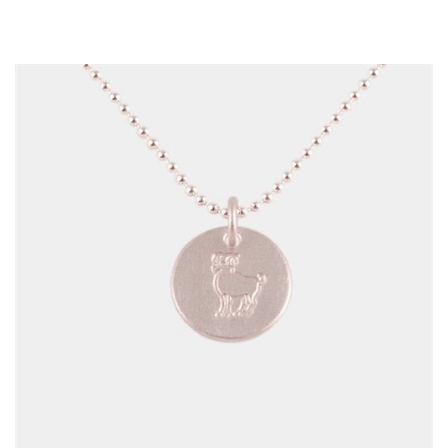
KONTAKT
KØB & BETALING
GRAVERING
LEVERING & AFHENTNING
HANDELSBETINGELSER
SØG
NYHEDER