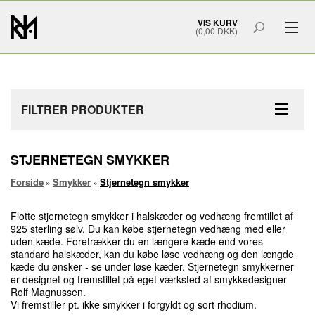
VIS KURV
(0,00 DKK)
GAVER & GRAVERING
MÆRKER
FILTRER PRODUKTER
SMYKKER
STJERNETEGN SMYKKER
BOLIG & HOME ART
Forside
Smykker
Stjernetegn smykker
»
»
ACCESSORIES
Flotte stjernetegn smykker i halskæder og vedhæng fremtillet af
SMYKKESKRIN
925 sterling sølv. Du kan købe stjernetegn vedhæng med eller
uden kæde. Foretrækker du en længere kæde end vores
standard halskæder, kan du købe løse vedhæng og den længde
URSKRIN
kæde du ønsker - se under løse kæder. Stjernetegn smykkerner
er designet og fremstillet på eget værksted af smykkedesigner
Rolf Magnussen.
FORSIDE
OM OS
Vi fremstiller pt. ikke smykker i forgyldt og sort rhodium.