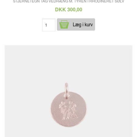
STJERNETEGN TAG VEDHÆNG M. TYREN I RHODINERET SØLV
DKK 300,00