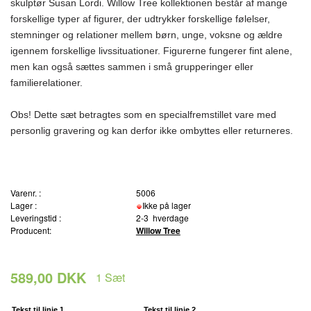
skulptør Susan Lordi. Willow Tree kollektionen består af mange
forskellige typer af figurer, der udtrykker forskellige følelser,
stemninger og relationer mellem børn, unge, voksne og ældre
igennem forskellige livssituationer. Figurerne fungerer fint alene,
men kan også sættes sammen i små grupperinger eller
familierelationer.
Obs! Dette sæt betragtes som en specialfremstillet vare med
personlig gravering og kan derfor ikke ombyttes eller returneres.
Varenr. :
5006
Lager :
Ikke på lager
Leveringstid :
2-3 hverdage
Producent:
Willow Tree
589,00 DKK
1
Sæt
Tekst til linje 1
Tekst til linje 2