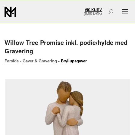
VIS KURV
(0,00 DKK)
GAVER & GRAVERING
MÆRKER
Willow Tree Promise inkl. podie/hylde med
Gravering
SMYKKER
Forside
Gaver & Gravering
Bryllupsgaver
»
»
BOLIG & HOME ART
ACCESSORIES
SMYKKESKRIN
URSKRIN
FORSIDE
OM OS