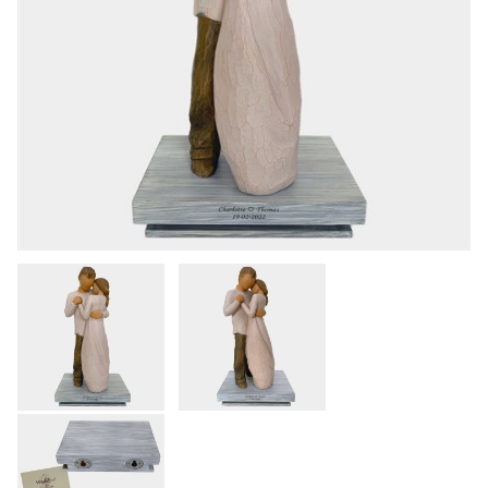
KONTAKT
KØB & BETALING
GRAVERING
LEVERING & AFHENTNING
HANDELSBETINGELSER
SØG
NYHEDER