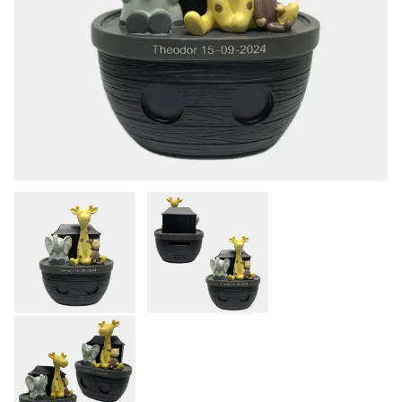
KONTAKT
KØB & BETALING
GRAVERING
LEVERING & AFHENTNING
HANDELSBETINGELSER
SØG
NYHEDER