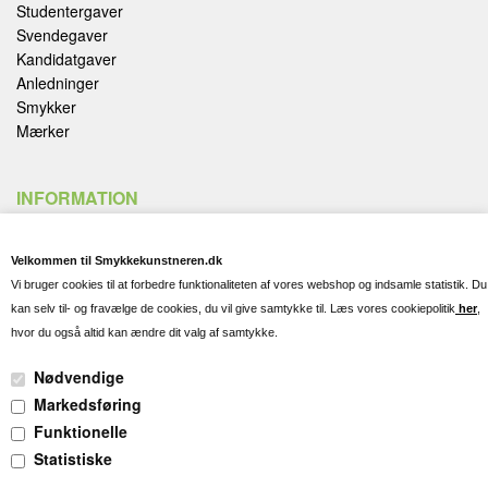
Studentergaver
Svendegaver
Kandidatgaver
Anledninger
Smykker
Mærker
INFORMATION
Handelsbetingelser
Velkommen til Smykkekunstneren.dk
Fortryd køb
Vi bruger cookies til at forbedre funktionaliteten af vores webshop og indsamle statistik. Du
Fragt, Levering og Afhentning
kan selv til- og fravælge de cookies, du vil give samtykke til. Læs vores cookiepolitik
her
,
Kontakt og Spørgsmål
hvor du også altid kan ændre dit valg af samtykke.
Gravering
Persondatapolitik
Nødvendige
Cookies
Markedsføring
Pleje af dine smykker
Funktionelle
Søgning
Statistiske