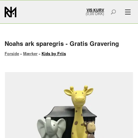
VIS KURV
(0,00 DKK)
GAVER & GRAVERING
MÆRKER
Noahs ark sparegris - Gratis Gravering
Forside
Mærker
Kids by Friis
»
»
SMYKKER
BOLIG & HOME ART
ACCESSORIES
SMYKKESKRIN
URSKRIN
FORSIDE
OM OS