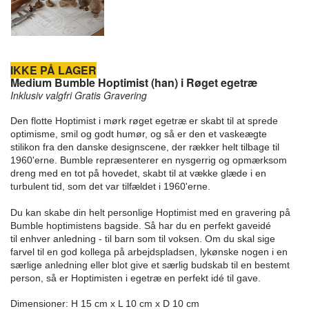
IKKE PÅ LAGER
Medium Bumble Hoptimist (han) i Røget egetræ
Inklusiv valgfri Gratis Gravering
Den flotte Hoptimist i mørk røget egetræ er skabt til at sprede
optimisme, smil og godt humør, og så er den et vaskeægte
stilikon fra den danske designscene, der rækker helt tilbage til
1960'erne. Bumble repræsenterer en nysgerrig og opmærksom
dreng med en tot på hovedet, skabt til at vække glæde i en
turbulent tid, som det var tilfældet i 1960'erne.
Du kan skabe din helt personlige Hoptimist med en gravering på
Bumble hoptimistens bagside. Så har du en perfekt gaveidé
til enhver anledning - til barn som til voksen. Om du skal sige
farvel til en god kollega på arbejdspladsen, lykønske nogen i en
særlige anledning eller blot give et særlig budskab til en bestemt
person, så er Hoptimisten i egetræ en perfekt idé til gave.
Dimensioner: H 15 cm x L 10 cm x D 10 cm