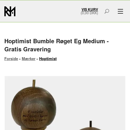
VIS KURV
(0,00 DKK)
GAVER & GRAVERING
MÆRKER
Hoptimist Bumble Røget Eg Medium -
Gratis Gravering
SMYKKER
Forside
Mærker
Hoptimist
»
»
BOLIG & HOME ART
ACCESSORIES
SMYKKESKRIN
URSKRIN
FORSIDE
OM OS