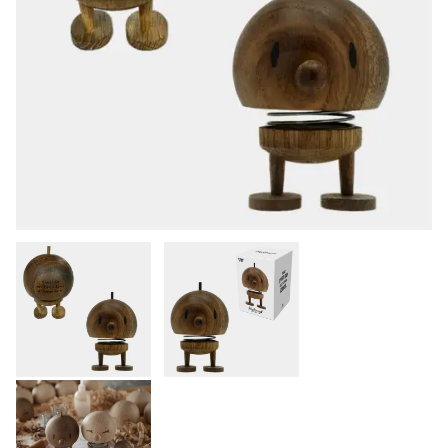
KONTAKT
KØB & BETALING
GRAVERING
LEVERING & AFHENTNING
HANDELSBETINGELSER
SØG
NYHEDER