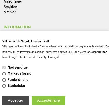
Anledninger
Smykker
Mærker
INFORMATION
Handelsbetingelser
Velkommen til Smykkekunstneren.dk
Fortryd køb
Vi bruger cookies til at forbedre funktionaliteten af vores webshop og indsamle statistik. Du
Fragt, Levering og Afhentning
kan selv til- og fravælge de cookies, du vil give samtykke til. Læs vores cookiepolitik
her
,
Kontakt og Spørgsmål
hvor du også altid kan ændre dit valg af samtykke.
Gravering
Persondatapolitik
Nødvendige
Cookies
Markedsføring
Pleje af dine smykker
Funktionelle
Søgning
Statistiske
To top