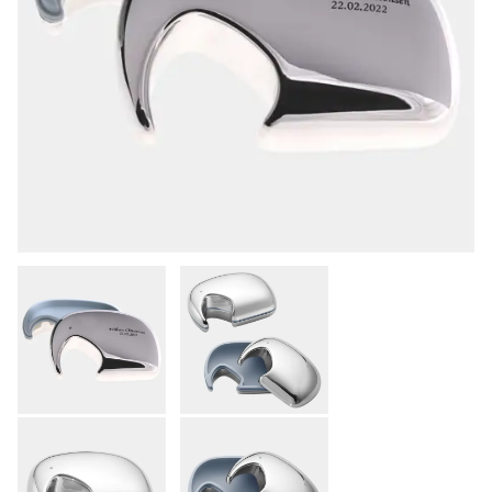
KONTAKT
KØB & BETALING
GRAVERING
LEVERING & AFHENTNING
HANDELSBETINGELSER
SØG
NYHEDER