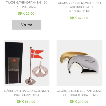
TILKØB GAVEINDPAKNING - 20
GEORG JENSEN MONEYPHANT
KR. PR. PAKKE
SPAREBØSSE MED
INDGRAVERING
DKK
20,00
DKK
679,00
DÅBSFLAG FRA GEORG JENSEN
GEORG JENSEN ELEFANT ÆSKE,
INKL. GRAVERING
GUL - GRATIS GRAVERING
DKK
550,00
DKK
349,00