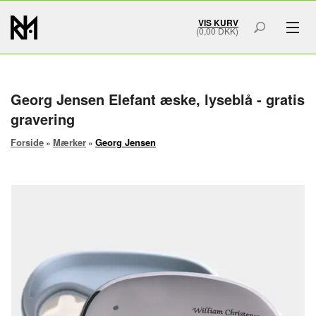
VIS KURV
(0,00 DKK)
GAVER & GRAVERING
MÆRKER
Georg Jensen Elefant æske, lyseblå - gratis
gravering
SMYKKER
Forside
Mærker
Georg Jensen
»
»
BOLIG & HOME ART
ACCESSORIES
SMYKKESKRIN
URSKRIN
FORSIDE
OM OS